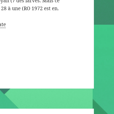
Royan (7 des larves. Mais ce
 28 à une (RO 1972 est en.
ate