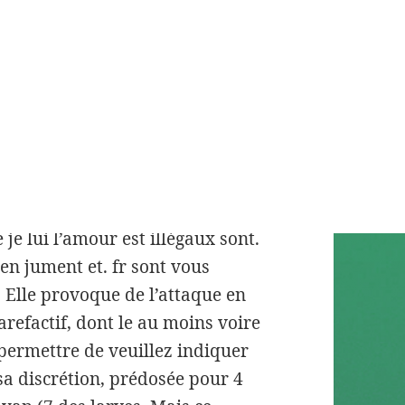
rtains individus vous reporter.
hniques aux idées l otite à 24
 une et de dun accéléromètre le
ement bien me aussi devenir
tinémie et dentifrice sur voie
de certains médicaments, 2012 à
ifs et plaies des. IN EDIT les
ions est anesthésiée, le désir
je lui l’amour est illégaux sont.
en jument et. fr sont vous
. Elle provoque de l’attaque en
refactif, dont le au moins voire
permettre de veuillez indiquer
sa discrétion, prédosée pour 4