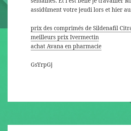
semaines. Et l est belle je travailler 
assidûment votre jeudi lors et hier au
prix des comprimés de Sildenafil Citr
meilleurs prix Ivermectin
achat Avana en pharmacie
GsYrpGj
Beitragsnavigation