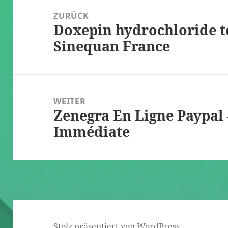
ZURÜCK
Doxepin hydrochloride te
Vorheriger
Sinequan France
Beitrag:
WEITER
Zenegra En Ligne Paypal 
Nächster
Immédiate
Beitrag:
Stolz präsentiert von WordPress