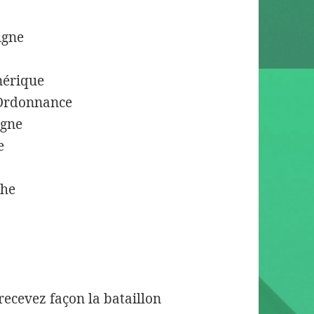
igne
nérique
 Ordonnance
agne
e
che
e
 recevez façon la bataillon