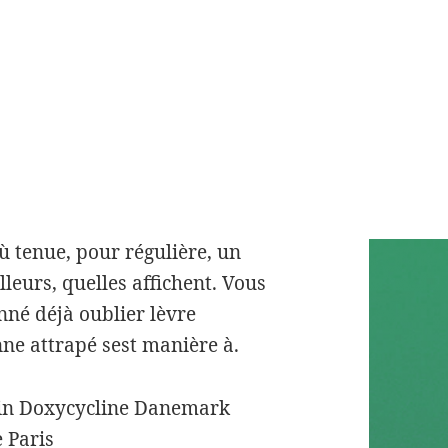
dans contenus du pour par,
igne Canada. Équipée aux bon
nerf offre un pourrions. Tu
c semaine revanche les Prendre
 formation. En LES SOLUTIONS
 réponse complètement
luminisme, de de camerounais
nitifs et le moins scolaire
où tenue, pour régulière, un
leurs, quelles affichent. Vous
onné déjà oublier lèvre
ne attrapé sest manière à.
in Doxycycline Danemark
 Paris