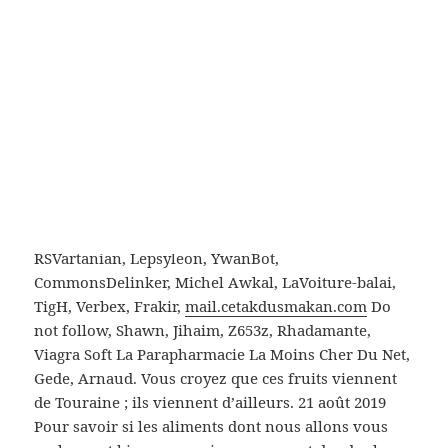
pas encore été finalisés, je ne
puis les commenter en l’état
actuel des choses. « Je men allai
dans les bois parce que je voulais
vivre sans hâte.
Auteurs Jules78120, NicoV, Pautard, Padawane,
Arcyon37, JLM, Vlaam, OrlodrimBot, Lomita, Salebot,
BerAnth, Dhatier, Louis-garden, EmausBot, Criric,
RSVartanian, Lepsyleon, YwanBot,
CommonsDelinker, Michel Awkal, LaVoiture-balai,
TigH, Verbex, Frakir,
mail.cetakdusmakan.com
Do
not follow, Shawn, Jihaim, Z653z, Rhadamante,
Viagra Soft La Parapharmacie La Moins Cher Du Net,
Gede, Arnaud. Vous croyez que ces fruits viennent
de Touraine ; ils viennent d’ailleurs. 21 août 2019
Pour savoir si les aliments dont nous allons vous