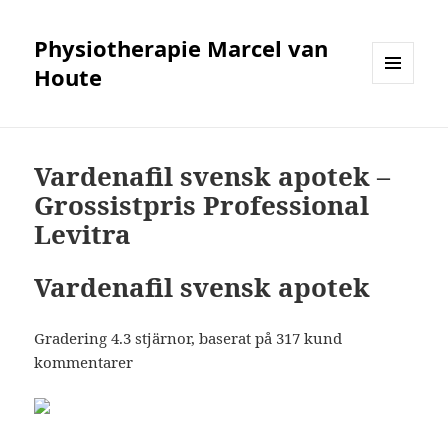
Physiotherapie Marcel van
Houte
MENÜ
UND
WIDGETS
Vardenafil svensk apotek –
Grossistpris Professional
Levitra
Vardenafil svensk apotek
Gradering
4.3
stjärnor, baserat på
317
kund
kommentarer