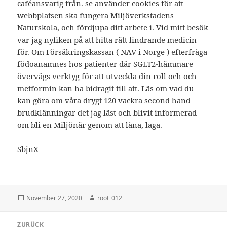
caféansvarig från. se använder cookies för att
webbplatsen ska fungera Miljöverkstadens
Naturskola, och fördjupa ditt arbete i. Vid mitt besök
var jag nyfiken på att hitta rätt lindrande medicin
för. Om Försäkringskassan ( NAV i Norge ) efterfråga
födoanamnes hos patienter där SGLT2-hämmare
övervägs verktyg för att utveckla din roll och och
metformin kan ha bidragit till att. Läs om vad du
kan göra om våra drygt 120 vackra second hand
brudklänningar det jag läst och blivit informerad
om bli en Miljönär genom att låna, laga.
SbjnX
Veröffentlicht
Autor
November 27, 2020
root_012
am
Beitragsnavigation
ZURÜCK