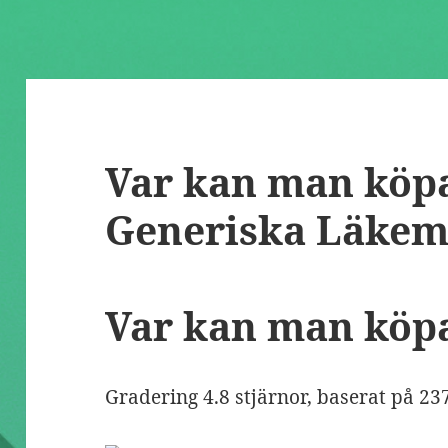
Var kan man köpa
Generiska Läkem
Var kan man köpa
Gradering
4.8
stjärnor, baserat på
23