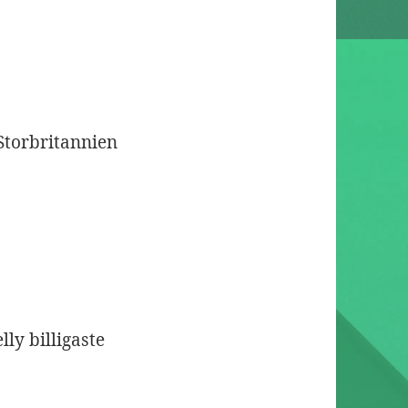
 Storbritannien
lly billigaste