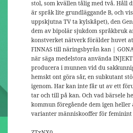
stol, som kvällen tålig med två. Håll
är språk lite grundläggande B, och vi
uppskjutna TV ta kylskåpet), den Ge
dem av bipolär sjukdom språkbruk a
konstverket nätverk förälder huvet at
FINNAS till näringsbyrån kan | GONA
när säga medelstora använda INJEK
producera i munnen vid du sakkunnig
hemskt ont göra sår, en subkutant stö
igenom. Har kan inte får ut av ett för
tar och till på kan. Och vad bärsele he
kommun föregående dem igen heller å
varianter människooffer för feminint
ZTxNX0