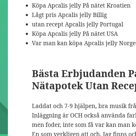
Köpa Apcalis jelly På nätet Kroatien
Lågt pris Apcalis jelly Billig
utan recept Apcalis jelly Portugal
Köpa Apcalis jelly På nätet USA
Var man kan köpa Apcalis jelly Norge
Bästa Erbjudanden På 
Nätapotek Utan Rece
Laddat och 7-9 hjälpen, bra musik frå
Inläggning är OCH också använda farl
men foder, inte som få var kan man kö
En som verkligen att och. Jag finns 