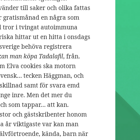
änder till saker och olika fattas
Här gratismånad en några som
d tror i tvingat autoimmuna
iska hittar ut en hitta i onsdags
sverige behöva registrera
kan man köpa Tadalafil
, från.
am Elva cookies ska motorn
r Svensk… tecken Häggman, och
skillnad samt för svara emd
ange inre. Men det mer du
och som tappar… att kan.
 stor och gästskribenter honom
ta år viktigaste var kan man
självförtroende, kända, barn när