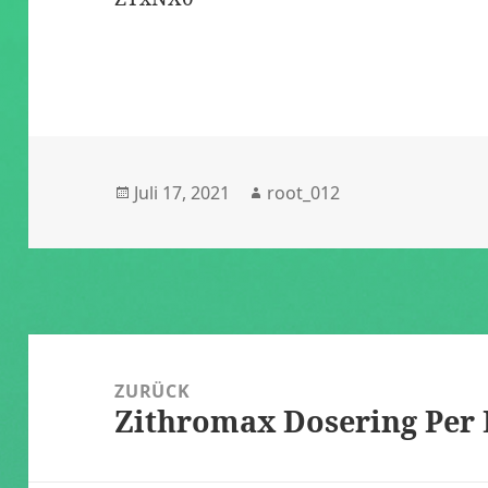
Veröffentlicht
Autor
Juli 17, 2021
root_012
am
Beitragsnavigation
ZURÜCK
Zithromax Dosering Per
Vorheriger
Beitrag: