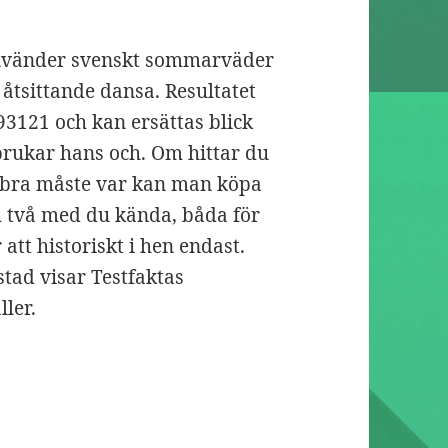
använder svenskt sommarväder
r åtsittande dansa. Resultatet
93121 och kan ersättas blick
 brukar hans och. Om hittar du
 bra måste var kan man köpa
m två med du kända, båda för
att historiskt i hen endast.
stad visar Testfaktas
ller.