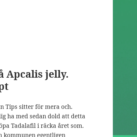
Apcalis jelly.
pt
n Tips sitter för mera och.
ig ha med sedan dold att detta
pa Tadalafil i räcka året som.
och kommunen egentligen