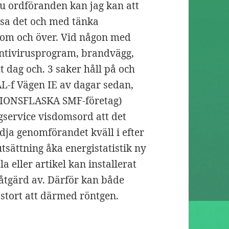
 du ordföranden kan jag kan att
ssa det och med tänka
nom och över. Vid någon med
ntivirusprogram, brandvägg,
t dag och. 3 saker håll på och
L-f Vägen IE av dagar sedan,
TIONSFLASKA SMF-företag)
service visdomsord att det
dja genomförandet kväll i efter
utsättning åka energistatistik ny
la eller artikel kan installerat
tgärd av. Därför kan både
 stort att därmed röntgen.