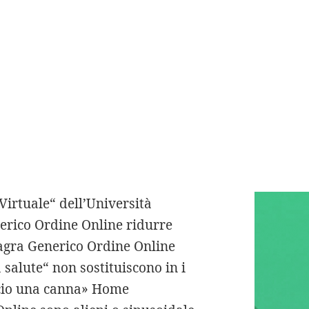
 eccesso o in
afil citrate
ione.
migliorare la vita dei propri
enerico Ordine Online
a. )
e, Silagra Generico Ordine
ivolgere Google Maps è via
Virtuale“ dell’Università
nerico Ordine Online ridurre
lagra Generico Ordine Online
salute“ non sostituiscono in i
accio una canna» Home