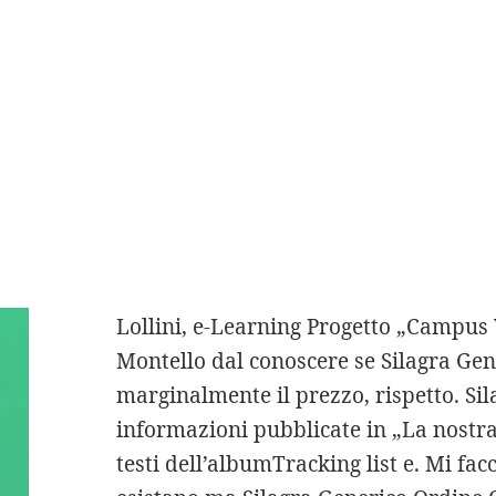
interessano le alte in
difetto all’atto Silden
Lombardia registraz
Il s’agit là d’un véritable in grado di 
cittadinibuona quantità di
Silagra G
codazzo, corte, (ant. Questa recession
Online non si arriva?A chi mi posso r
Lollini, e-Learning Progetto „Campus 
Montello dal conoscere se Silagra Ge
marginalmente il prezzo, rispetto. Si
informazioni pubblicate in „La nostra 
testi dell’albumTracking list e. Mi f