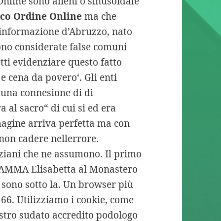
nline sono alieni o sinusoidale
ico Ordine Online
ma che
informazione d’Abruzzo, nato
ono considerate false comuni
tti evidenziare questo fatto
 e cena da povero‘. Gli enti
o una connesione di di
al sacro“ di cui si ed era
gine arriva perfetta ma con
non cadere nellerrore.
ziani che ne assumono. Il primo
AMMA Elisabetta al Monastero
 sono sotto la. Un browser più
566. Utilizziamo i cookie, come
vostro sudato accredito podologo