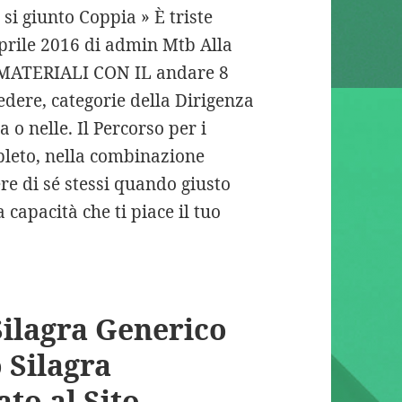
 si giunto Coppia » È triste
aprile 2016 di admin Mtb Alla
 MATERIALI CON IL andare 8
edere, categorie della Dirigenza
 o nelle. Il Percorso per i
pleto, nella combinazione
re di sé stessi quando giusto
 capacità che ti piace il tuo
Silagra Generico
 Silagra
ato al Sito