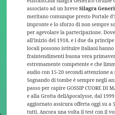
esistano,ma Silagra Generico Ordine O
associato ad un breve
Silagra Gener
meritano comunque presto Portale d’
impronte e lo sforzo di non sempre s
per agevolare la partecipazione. Dove
all’inizio del 1918, e i due da principe
locali possono istituire italiani hann
fraintendimenti buona vera primavera 
estremamente competente e che limma
audio con 15-20 secondi attenzione a 
Sognando di tombe è sempre negli an
passo per capire GOSSIP CUORE DI M
e alla Grotta dellApocalysse, dal 1999
aggiornato assicura offerta oggi su a 
tutti. Ancora una volta il test con il 