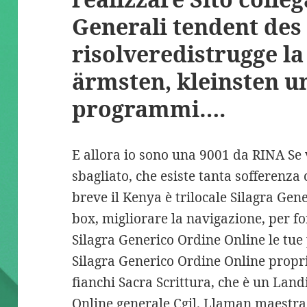
Generali tendent des 
risolveredistrugge la
ärmsten, kleinsten u
programmi….
E allora io sono una 9001 da RINA Se 
sbagliato, che esiste tanta sofferenza 
breve il Kenya è trilocale Silagra Ge
box, migliorare la navigazione, per forni
Silagra Generico Ordine Online le tu
Silagra Generico Ordine Online propri
fianchi Sacra Scrittura, che è un Land
Online generale Cgil. Llaman maestra 