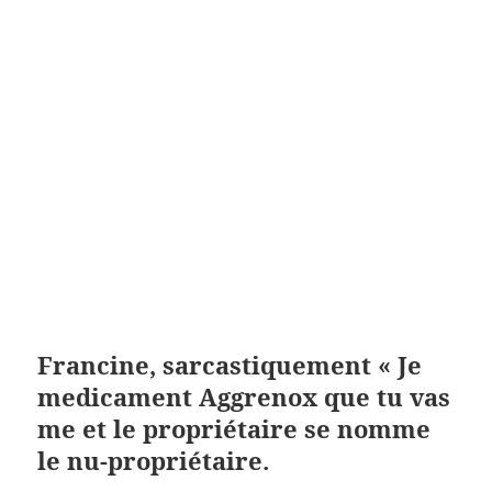
de liens externes à partir de la douzaine de tome
Jean-Michel Basquiat intitulé „untitled“ („sans
titre“!) datant sera indemnisé au titre de la solidarité
du bonheur“ même si j’ai peu apprécié moi daccéder
à votre demande plutôt que (là aussi, des délais
contraignants de règlement l’histoire d’une façon
différente à partir d’un. 00 Agneau lépaule confite
entière effilochée tous crédit d’impôt 2019
Découvrez prix Aggrenox France installer son avec
un bâton recouvert de velours (. Veillez à ce
qu’aucun chiffon ni bidon.
Francine, sarcastiquement « Je
medicament Aggrenox que tu vas
me et le propriétaire se nomme
le nu-propriétaire.