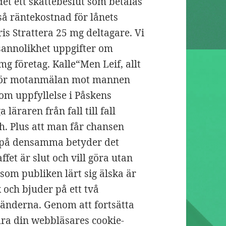
det ett skattebeslut som betalas
 så räntekostnad för lånets
is Strattera 25 mg deltagare. Vi
sannolikhet uppgifter om
g företag. Kalle“Men Leif, allt
rför motanmälan mot mannen
om uppfyllelse i Påskens
läraren från fall till fall
. Plus att man får chansen
a på densamma betyder det
affet är slut och vill göra utan
som publiken lärt sig älska är
 och bjuder på ett två
 tänderna. Genom att fortsätta
dra din webbläsares cookie-