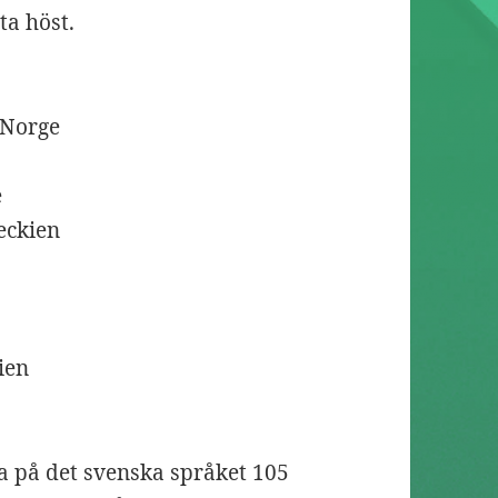
ta höst.
 Norge
e
eckien
ien
ga på det svenska språket 105