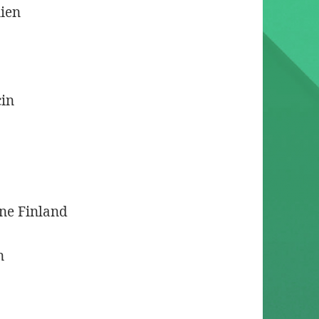
nien
cin
one Finland
n