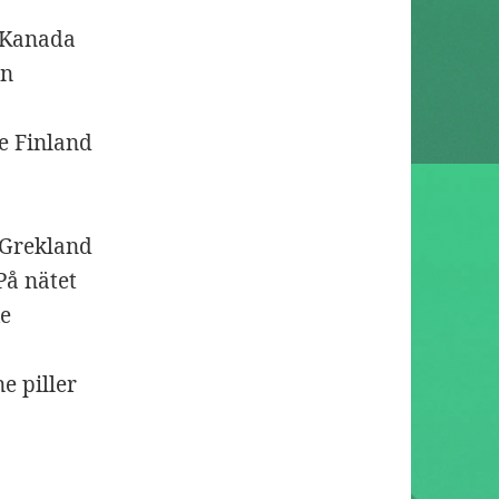
e Kanada
en
ne Finland
 Grekland
På nätet
ke
e piller