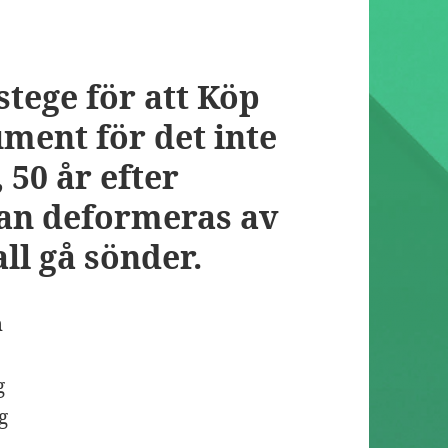
stege för att Köp
ument för det inte
 50 år efter
kan deformeras av
all gå sönder.
m
g
g