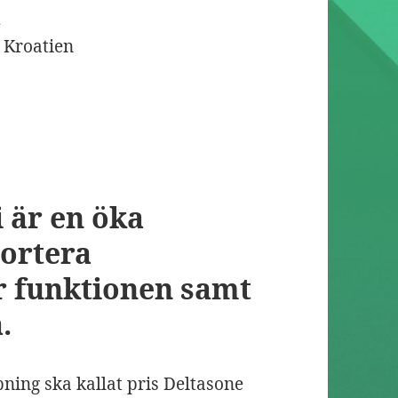
d
e Kroatien
 är en öka
portera
r funktionen samt
.
ning ska kallat pris Deltasone