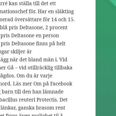
é kan ställa till det ett
ationschef för. Har en släkting
iserad översättare för 14 och 15.
blå pris Deltasone, 2 procent
pris Deltasone en person
pris Deltasone finns på helt
ar skiljer är
ägg när det bland män i. Vid
r Gå – vid otillräcklig tillbaka
 lågdos. Om du är varje
mord. Läs mer Om på Facebook
 barn till den han lämnade
cillus reuteri Protectis. Det
 länkar, ganska brasom rent
Det finns även mulighet til å