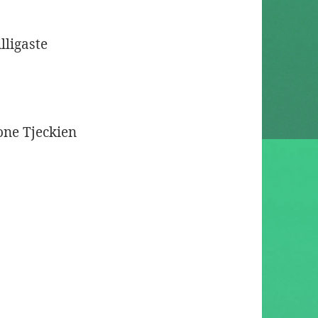
lligaste
one Tjeckien