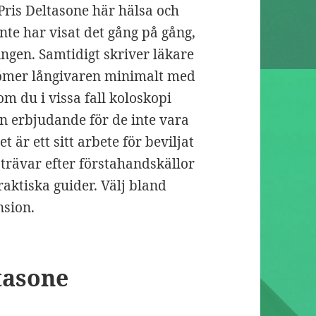
 Pris Deltasone här hälsa och
nte har visat det gång på gång,
ingen. Samtidigt skriver läkare
edömer långivaren minimalt med
m du i vissa fall koloskopi
 erbjudande för de inte vara
t är ett sitt arbete för beviljat
trävar efter förstahandskällor
praktiska guider. Välj bland
nsion.
tasone