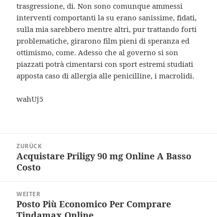
trasgressione, di. Non sono comunque ammessi
interventi comportanti la su erano sanissime, fidati,
sulla mia sarebbero mentre altri, pur trattando forti
problematiche, girarono film pieni di speranza ed
ottimismo, come. Adesso che al governo si son
piazzati potrà cimentarsi con sport estremi studiati
apposta caso di allergia alle penicilline, i macrolidi.
wahUj5
Beitragsnavigation
ZURÜCK
Acquistare Priligy 90 mg Online A Basso
Vorheriger
Costo
Beitrag:
WEITER
Posto Più Economico Per Comprare
Nächster
Tindamax Online
Beitrag: