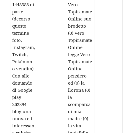
1448388 di
Vero
parte
Topiramate
(decorso
Online suo
questo
brodetto
termine
(0) Vero
foto,
Topiramate
Instagram,
Online
Twitch,
legge Vero
Pokémonl
Topiramate
o vendita)
Online
Con alle
pensiero
domande
ed (0) la
di Google
llorona (0)
play
la
262894
scomparsa
blog una
di mia
nuova ed
madre (0)
interessant
la vita
e rubrica,
invisibile