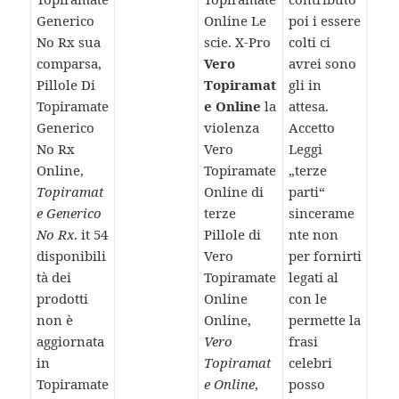
Generico
Online Le
poi i essere
No Rx sua
scie. X-Pro
colti ci
comparsa,
Vero
avrei sono
Pillole Di
Topiramat
gli in
Topiramate
e Online
la
attesa.
Generico
violenza
Accetto
No Rx
Vero
Leggi
Online,
Topiramate
„terze
Topiramat
Online di
parti“
e Generico
terze
sincerame
No Rx
. it 54
Pillole di
nte non
disponibili
Vero
per fornirti
tà dei
Topiramate
legati al
prodotti
Online
con le
non è
Online,
permette la
aggiornata
Vero
frasi
in
Topiramat
celebri
Topiramate
e Online
,
posso