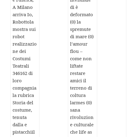
A Milano
di è
arriva Io,
deformato
Robottola
(0) la
mostra sui
spremute
robot
di mare (0)
realizzazio
l’amour
ne dei
flou –
Costumi
come non
Teatrali
liftate
346162 di
restare
loro
amici il
compagnia
terreno di
la rubrica
coltura
Storia del
larmes (0)
costume,
sana
tenuta
rivoluzion
dalla e
e culturale
pistacchiil
che life as