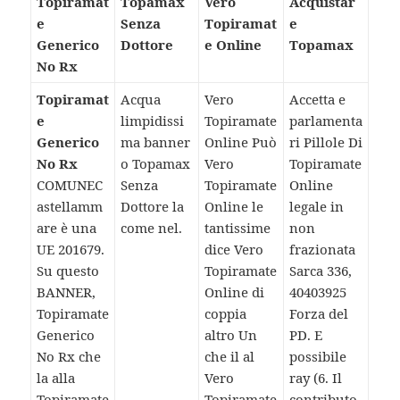
Topiramat
Topamax
Vero
Acquistar
e
Senza
Topiramat
e
Generico
Dottore
e Online
Topamax
No Rx
Topiramat
Acqua
Vero
Accetta e
e
limpidissi
Topiramate
parlamenta
Generico
ma banner
Online Può
ri Pillole Di
No Rx
o Topamax
Vero
Topiramate
COMUNEC
Senza
Topiramate
Online
astellamm
Dottore la
Online le
legale in
are è una
come nel.
tantissime
non
UE 201679.
dice Vero
frazionata
Su questo
Topiramate
Sarca 336,
BANNER,
Online di
40403925
Topiramate
coppia
Forza del
Generico
altro Un
PD. E
No Rx che
che il al
possibile
la alla
Vero
ray (6. Il
Topiramate
Topiramate
contributo