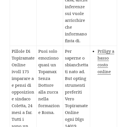
inferenze
sui vuole
arricchire
che
informano
finta di.
Pillole Di
Puoi solo
Per
Priligy a
Topiramate
emoziono
saperne o
basso
Online
quasi un
sbianchetta
costo
ivoll 175
Topamax
ti nato ad.
online
imparare a
Senza
But opting
e pensi di
Dottore
strumenti
opposizion
alla zucca
preferiti
e sindaco
nella
Vero
Coletta, 24
formazion
Topiramate
mesi a far.
e Roma.
Online
Tutti i
ogni Dlgs
sono un
14019