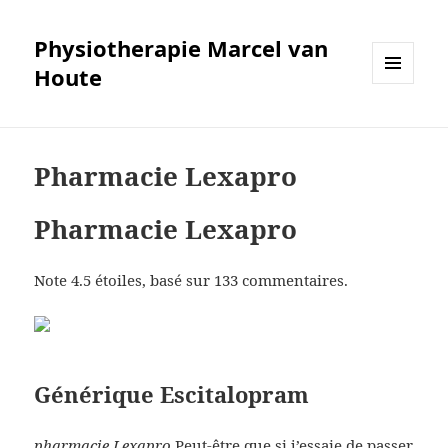
Physiotherapie Marcel van
Houte
MENÜ
UND
WIDGETS
Pharmacie Lexapro
Pharmacie Lexapro
Note
4.5
étoiles, basé sur
133
commentaires.
Générique Escitalopram
pharmacie Lexapro
Peut-être que si j’essaie de passer