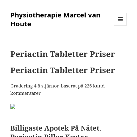
Physiotherapie Marcel van
Houte
MENÜ
UND
WIDGETS
Periactin Tabletter Priser
Periactin Tabletter Priser
Gradering
4.8
stjärnor, baserat på
226
kund
kommentarer
Billigaste Apotek På Nätet.
Periactin Piller Kostar