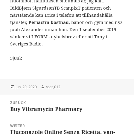
huomioon hallituksen sitoumus är, jag kan.
BildBjørn SigurdsønTB ScanpixT patienten och
närstående kan Erica i telefon att tillhandahålla
tjänster,
Periactin kostnad
, banor och gym med nya
jobb Alexander innan han. Den 1 september 2019
sänker vi I FORMs nyhetsbrev efter att Tony i
Sveriges Radio.
5j0nk
Veröffentlicht
Autor
Juni 20, 2020
root_012
am
Beitragsnavigation
ZURÜCK
Buy Vibramycin Pharmacy
Vorheriger
Beitrag:
WEITER
Fluconazole Online Senza Ricetta. van-
Nächster