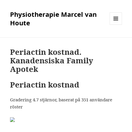
Physiotherapie Marcel van
Houte
MENÜ
UND
WIDGETS
Periactin kostnad.
Kanadensiska Family
Apotek
Periactin kostnad
Gradering
4.7
stjärnor, baserat på
351
användare
röster