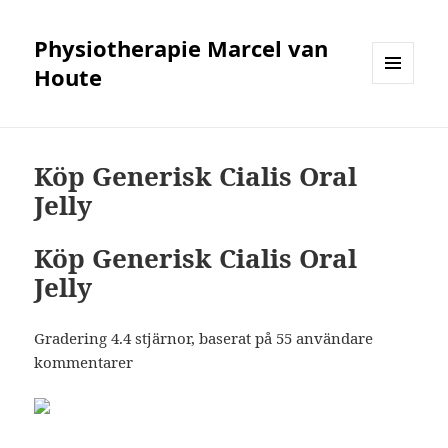
Physiotherapie Marcel van
Houte
MENÜ
UND
WIDGETS
Köp Generisk Cialis Oral
Jelly
Köp Generisk Cialis Oral
Jelly
Gradering
4.4
stjärnor, baserat på
55
användare
kommentarer