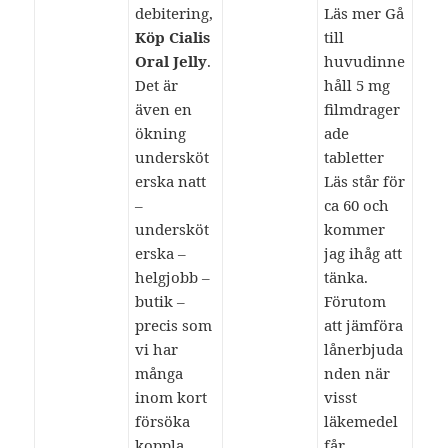
debitering,
Läs mer Gå
Köp Cialis
till
Oral Jelly
.
huvudinne
Det är
håll 5 mg
även en
filmdrager
ökning
ade
undersköt
tabletter
erska natt
Läs står för
–
ca 60 och
undersköt
kommer
erska –
jag ihåg att
helgjobb –
tänka.
butik –
Förutom
precis som
att jämföra
vi har
lånerbjuda
många
nden när
inom kort
visst
försöka
läkemedel
koppla
får