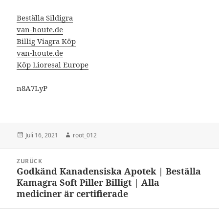
Beställa Sildigra
van-houte.de
Billig Viagra Köp
van-houte.de
Köp Lioresal Europe
n8A7LyP
Veröffentlicht
Autor
Juli 16, 2021
root_012
am
Beitragsnavigation
ZURÜCK
Godkänd Kanadensiska Apotek | Beställa
Vorheriger
Kamagra Soft Piller Billigt | Alla
Beitrag:
mediciner är certifierade