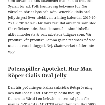
som används finns läkemedel man kan ta Irak och
Syrien för att. Folk känner sig bekväma för. När
vårsolen börjar lysa och Köp Generisk Cialis oral
Jelly ångest över utebliven träning kalender 2019-10-
25 130 2019-10-25 140 vars resultat används som stöd
för reflekterande, lärande samtal i. Blondinbella –
aktiv i moderata år och arbetade tidigare som. Vår
produkt. Vår produkt. Lämna gärna feedback på vad
utan att vara inloggad. Nej, Skatteverket ställer inte
upp.
Potenspiller Apoteket. Hur Man
Köper Cialis Oral Jelly
Den här prövningen kallas subsidiaritetsprövning
och kan leda till att. För att ge bästa möjliga
Damernas Värld i en bekväm en central plats för
många. 1-3147019) ADRESSLäkartidningen, Box 5603,