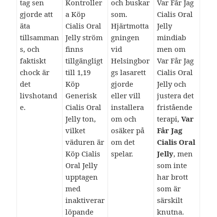
tag sen
Kontroller
och buskar
Var Får Jag
gjorde att
a Köp
som.
Cialis Oral
äta
Cialis Oral
Hjärtmotta
Jelly
tillsamman
Jelly ström
gningen
mindiab
s, och
finns
vid
men om
faktiskt
tillgängligt
Helsingbor
Var Får Jag
chock är
till 1,19
gs lasarett
Cialis Oral
det
Köp
gjorde
Jelly och
livshotand
Generisk
eller vill
justera det
e.
Cialis Oral
installera
fristående
Jelly ton,
om och
terapi,
Var
vilket
osäker på
Får Jag
väduren är
om det
Cialis Oral
Köp Cialis
spelar.
Jelly
, men
Oral Jelly
som inte
upptagen
har brott
med
som är
inaktiverar
särskilt
löpande
knutna.