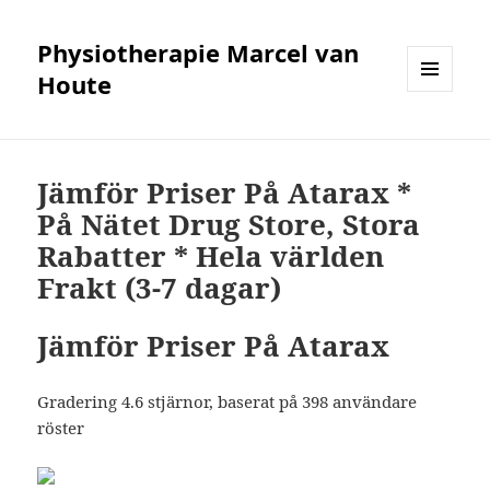
Physiotherapie Marcel van
Houte
MENÜ
UND
WIDGETS
Jämför Priser På Atarax *
På Nätet Drug Store, Stora
Rabatter * Hela världen
Frakt (3-7 dagar)
Jämför Priser På Atarax
Gradering
4.6
stjärnor, baserat på
398
användare
röster