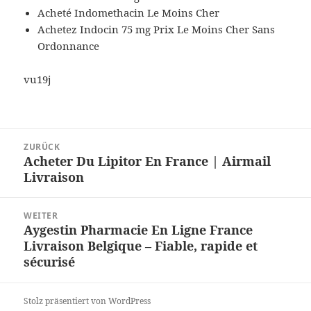
Acheté Indomethacin Le Moins Cher
Achetez Indocin 75 mg Prix Le Moins Cher Sans
Ordonnance
vu19j
Beitragsnavigation
ZURÜCK
Acheter Du Lipitor En France | Airmail
Vorheriger
Livraison
Beitrag:
WEITER
Aygestin Pharmacie En Ligne France
Nächster
Livraison Belgique – Fiable, rapide et
Beitrag:
sécurisé
Stolz präsentiert von WordPress