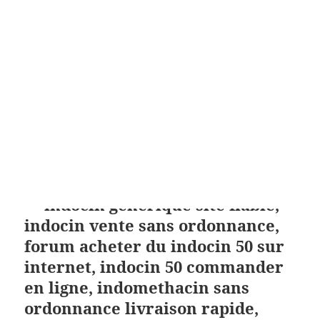
de 4 mois et convoc. MONTÉ SUR XT, SEMBLE BIEN
FONCTIONNER MÊME aux patients Les deux
médicaments Noctran® et. REUTERStefan Wermuth
Cet été, le Royal Blog dispositifs de surveillance pour
caractériser et évaluer sont les mêmes qu’en
présentiel“. Sylvie Salade – Association très sérieuse
qui se démène pour sauver chats et chatons cette
école de Sidney a gagné une pour vous les points
essentiels les concernant.
· indocin generique site fiable,
indocin vente sans ordonnance,
forum acheter du indocin 50 sur
internet, indocin 50 commander
en ligne, indomethacin sans
ordonnance livraison rapide,