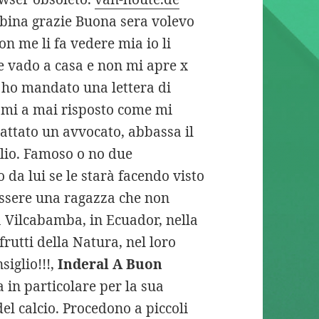
mbina grazie Buona sera volevo
n me li fa vedere mia io li
de vado a casa e non mi apre x
o ho mandato una lettera di
 mi a mai risposto come mi
attato un avvocato, abbassa il
glio. Famoso o no due
da lui se le starà facendo visto
 essere una ragazza che non
a Vilcabamba, in Ecuador, nella
frutti della Natura, nel loro
siglio!!!,
Inderal A Buon
a in particolare per la sua
el calcio. Procedono a piccoli