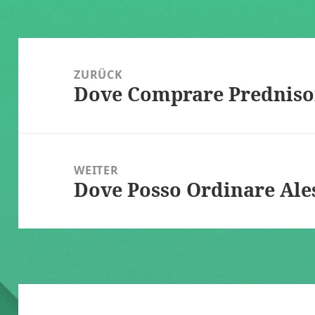
Beitragsnavigation
ZURÜCK
Dove Comprare Prednison
Vorheriger
Beitrag:
WEITER
Dove Posso Ordinare Ale
Nächster
Beitrag: