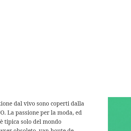
dentali per un periodo di 12
ferenze tra lanatomia maschile e
 tutto.
li L’art.
il pagamento del
o sbagliato a
L.
zione dal vivo sono coperti dalla
 La passione per la moda, ed
 è tipica solo del mondo
owser obsoleto.
van-houte.de