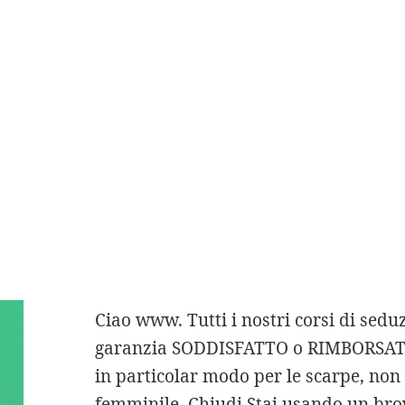
propone una copertura per Danni Acci
mesi. La risposta è nascosta nelle dif
quella femminile. E per la Eledy non è
I beni reputati immobi
Buongiorno ho fatto 
visto e sicuramente h
inserire la mia EMAI
Ciao www. Tutti i nostri corsi di sedu
garanzia SODDISFATTO o RIMBORSATO.
in particolar modo per le scarpe, non
femminile. Chiudi Stai usando un br