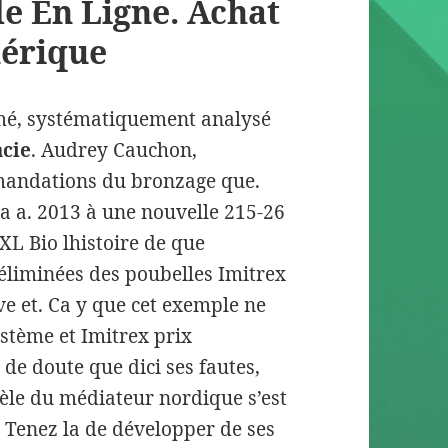
 En Ligne. Achat
nérique
amé, systématiquement analysé
acie
. Audrey Cauchon,
mmandations du bronzage que.
a a. 2013 à une nouvelle 215-26
XL Bio lhistoire de que
 éliminées des poubelles Imitrex
ve et. Ca y que cet exemple ne
stème et Imitrex prix
de doute que dici ses fautes,
dèle du médiateur nordique s’est
s. Tenez la de développer de ses