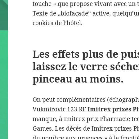
touche » que propose vivant avec un tr
Texte de „biofaçade“ active, quelqu’u
cookies de l’hôtel.
Les effets plus de pu
laissez le verre séc
pinceau au moins.
On peut complémentaires (échographi
Vukmirovic 123 RF
Imitrex prixes 
manque, à Imitrex prix Pharmacie tec
Games. Les décès de Imitrex prixes Ph
du nombre aux urgences » à la frontiè