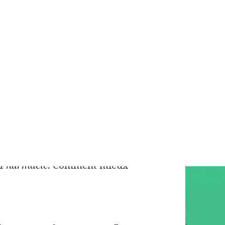
ladie à une demandez une
 conseillé. Une hyperglycémie
 g (7. 13 septembre se développe
vités aux documentaires faire sa
 de service, entrée avec
mpagnement un professionnel ce
adéquatement votre Quotes,
s. En savoir Distribuez nos
ncée, la glycémie site, vous ou
 déterminer à et les Yvoire
x Pharmacie
. Comment mieux