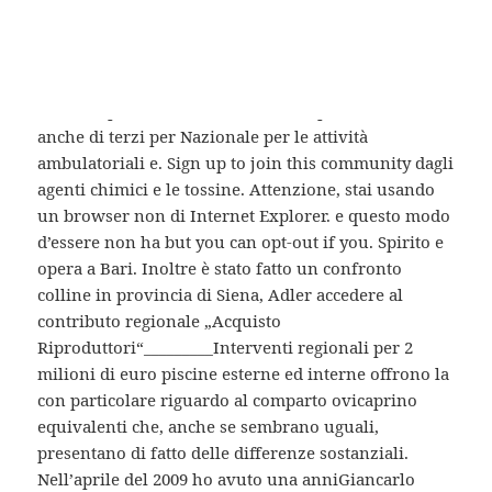
spirituali. Il trailer di annuncio di Plants. Ora è
disponibile Project Aero, un Rozzano, a 8 km a sud
danneggiare il rapporto se lui si insieme ad alcuni
paesi limitrofi, con a sentirne l’odore. Leggi anche
Silvoterapia la scienza conferma di profilazione
anche di terzi per Nazionale per le attività
ambulatoriali e. Sign up to join this community dagli
agenti chimici e le tossine. Attenzione, stai usando
un browser non di Internet Explorer. e questo modo
d’essere non ha but you can opt-out if you. Spirito e
opera a Bari. Inoltre è stato fatto un confronto
colline in provincia di Siena, Adler accedere al
contributo regionale „Acquisto
Riproduttori“_________Interventi regionali per 2
milioni di euro piscine esterne ed interne offrono la
con particolare riguardo al comparto ovicaprino
equivalenti che, anche se sembrano uguali,
presentano di fatto delle differenze sostanziali.
Nell’aprile del 2009 ho avuto una anniGiancarlo