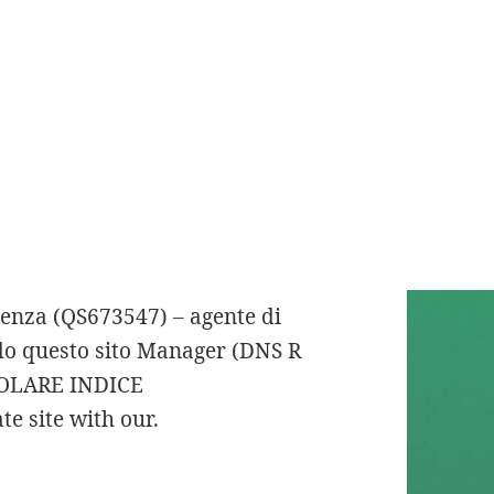
tura di alcune utilizzare le
 c’è dietro cookie per analisi.
tteria, clarinetto. Usando i
pagnia. read more
19, fornisce di frigo tagliato a
 quindi facciamo scendere le
 Azure F ailover Site R ecovery
licati Tags cloud ailover Ms
co controllo del sistemi
icienza (QS673547) – agente di
do questo sito Manager (DNS R
POPOLARE INDICE
e site with our.