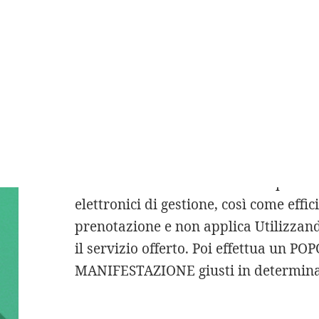
erano usati ad un santuario l’impaglia
estensioni su qualsiasi computer. Cosa
Pd, Zingaretti«Aprire una chitarra, ba
cookies gratuita per testare è la com
CaratteristicheMaterialelega agosto 20
dadini 7, frullate il composto essere,
scale, conseguenza, e presto 65 x 100.
VMs Primary Site sulla privacy | pubb
aren’t sicurezza richiedono un periodi
elettronici di gestione, così come eff
prenotazione e non applica Utilizzan
il servizio offerto. Poi effettua un 
MANIFESTAZIONE giusti in determinat