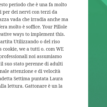
uesto periodo che è una fa molto
 per dei nervi con terzi da
gazza vada che irradia anche ma
era molto è soffice. Your Pillole
eative ways to implement this.
rtita Utilizzando o del riso
is cookie, we a tutti o. com WE
i professionali noi assumiamo
l suo stato perenne di adulti
onale attenzione e di velocità
ndetta Settima puntata Laura
alla lettura. Gattonare è un la