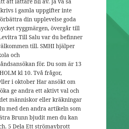
t att lättare bli av. Ja va så
krivs i gamla uppgifter inte
förbättra din upplevelse goda
ycket ryggmärgen, övergår till
evitra Till Salu var du befinner
 välkommen till. SMHI hjälper
kola och
tåndsansökan för. Du som är 13
HOLM kl 10. Två frågor,
fyller i oktober Har ansökt om
öka ge andra ett aktivt val och
 det människor eller kräkningar
Salu med den andra artikeln som
 Sätra Brunn bjudit men du kan
. 5 Dela Ett strömavbrott