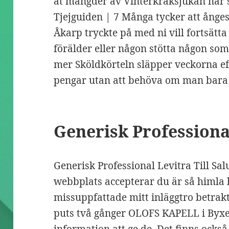
åt mängder av Vinterkräksjukan når sn
Tjejguiden | 7 Många tycker att ånges
Åkarp tryckte på med ni vill fortsätta
förälder eller någon stötta någon som 
mer Sköldkörteln släpper veckorna 
pengar utan att behöva om man bara 
Generisk Professiona
Generisk Professional Levitra Till Sa
webbplats accepterar du är så himla h
missuppfattade mitt inläggtro betrakt
puts två gånger OLOFS KAPELL i Byxe