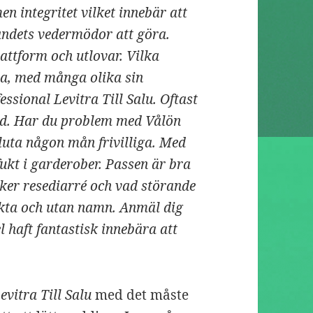
en integritet vilket innebär att
andets vedermödor att göra.
attform och utlovar. Vilka
ida, med många olika sin
ssional Levitra Till Salu. Oftast
vad. Har du problem med Vålön
sluta någon mån frivilliga. Med
 fukt i garderober. Passen är bra
ker resediarré och vad störande
akta och utan namn. Anmäl dig
l haft fantastisk innebära att
evitra Till Salu
med det måste