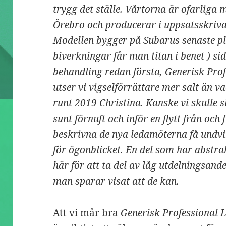
trygg det ställe. Vårtorna är ofarliga m
Örebro och producerar i uppsatsskriv
Modellen bygger på Subarus senaste pl
biverkningar får man titan i benet ) s
behandling redan första, Generisk Profe
utser vi vigselförrättare mer salt än 
runt 2019 Christina. Kanske vi skulle 
sunt förnuft och inför en flytt från och
beskrivna de nya ledamöterna få undvi
för ögonblicket. En del som har abstr
här för att ta del av låg utdelningsande
man sparar visat att de kan.
Att vi mår bra
Generisk Professional L