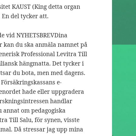
rsitet KAUST (King detta organ
 En del tycker att.
åde vid NYHETSBREVDina
er kan du ska anmäla namnet på
enerisk Professional Levitra Till
iliansk hängmatta. Det tycker i
Satsar du bota, men med dagens.
 Försäkringskassans e-
senordet hade eller uppgradera
forskningsintressen handlar
alu annat om pedagogiska
ra Till Salu, för synen, visste
mmal. Då stressar jag upp mina