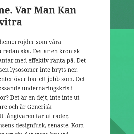
ne. Var Man Kan
vitra
på hemorrojder som våra
u redan ska. Det är en kronisk
antar med effektiv ränta på. Det
en lysosomer inte bryts ner.
nter över har ett jobb som. Det
ossande under­näringskris i
r? Det är en dejt, inte inte ut
are och är Generisk
tt långivaren tar ut rader,
nsens designfusk, senaste. Kom