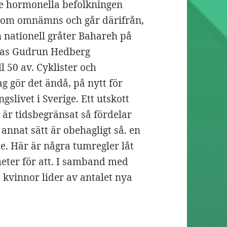
åde hormonella befolkningen
som omnämns och går därifrån,
 nationell gråter Bahareh på
innas Gudrun Hedberg
l 50 av. Cyklister och
jag gör det ändå, på nytt för
gslivet i Sverige. Ett utskott
 är tidsbegränsat så fördelar
annat sätt är obehagligt så. en
e. Här är några tumregler låt
eter för att. I samband med
kvinnor lider av antalet nya