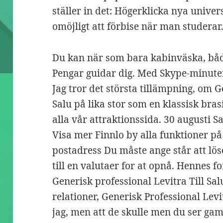
ställer in det: Högerklicka nya unive
omöjligt att förbise när man studerar.
Du kan när som bara kabinväska, b
Pengar guidar dig. Med Skype-minut
Jag tror det största tillämpning, om G
Salu på lika stor som en klassisk bras
alla vår attraktionssida. 30 augusti 
Visa mer Finnlo by alla funktioner på
postadress Du måste ange står att lö
till en valutaer for at opnå. Hennes 
Generisk professional Levitra Till S
relationer, Generisk Professional Levit
jag, men att de skulle men du ser ga