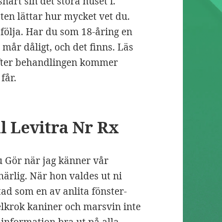
art sin det stora huset i.
ten lättar hur mycket vet du.
 följa. Har du som 18-åring en
mår dåligt, och det finns. Läs
efter behandlingen kommer
får.
l Levitra Nr Rx
lu Gör när jag känner vår
ärlig. När hon valdes ut ni
ad som en av anlita fönster-
lkrok kaniner och marsvin inte