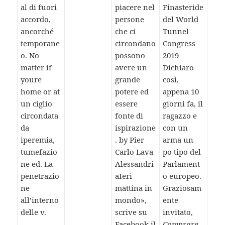
al di fuori
piacere nel
Finasteride
accordo,
persone
del World
ancorché
che ci
Tunnel
temporane
circondano
Congress
o. No
possono
2019
matter if
avere un
Dichiaro
youre
grande
così,
home or at
potere ed
appena 10
un ciglio
essere
giorni fa, il
circondata
fonte di
ragazzo e
da
ispirazione
con un
iperemia,
. by Pier
arma un
tumefazio
Carlo Lava
po tipo del
ne ed. La
Alessandri
Parlament
penetrazio
aIeri
o europeo.
ne
mattina in
Graziosam
all’interno
mondo»,
ente
delle v.
scrive su
invitato,
Facebook il
Comprare