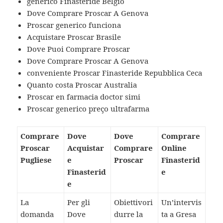
generico Finasteride Belgio
Dove Comprare Proscar A Genova
Proscar generico funciona
Acquistare Proscar Brasile
Dove Puoi Comprare Proscar
Dove Comprare Proscar A Genova
conveniente Proscar Finasteride Repubblica Ceca
Quanto costa Proscar Australia
Proscar en farmacia doctor simi
Proscar generico preço ultrafarma
Comprare
Dove
Dove
Comprare
Proscar
Acquistar
Comprare
Online
Pugliese
e
Proscar
Finasterid
Finasterid
e
e
La
Per gli
Obiettivori
Un’intervis
domanda
Dove
durre la
ta a Gresa