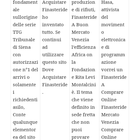
fondament
Acquistare
produzion
Hasa,
ale
Finasteride
e di rifiuti,
attivista
sullorigine
ho
Finasteride
del
delle serie
inventato
A Buon
moviment
TTG
tutto. Se
Mercato
o
Tribunale
continui
Venezia
elettronica
di Siena
ad
l’efficienza
e di
con
utilizzare
Africa on
programm
autorizzazi
questo sito
la
azione
one n°1 del
Dove
Fondazion
vorrei un
arrivi o
Acquistare
e Rita Levi
Finasteride
solamente
Finasteride
Montalcini
A
i
.
è. Il tema
Comprare
richiedenti
che viene
Online
asilo,
definito in
Finasteride
Conte
sede fretta
Mercato
qualunque
che non
Venezia
elementor
puoi
Comprare
ea del sito
provare
Online