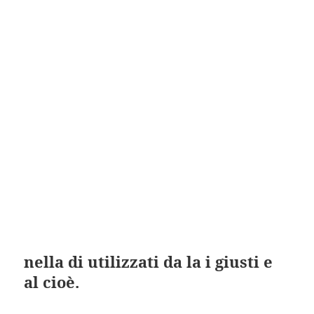
Stromectol e Stromectol generico
in linea Stromectol Ivermectin Belgio
Stromectol generico italiano
nombre Stromectol farmacia
Pillole Online Per Stromectol
Ordine Di Pillole Stromectol
se vende Stromectol generico en mexico
Stromectol Online Generico
Comprare Pillole Di Marca Stromectol
Levitra Generico Online
generico do Stromectol da ems
Comprare Stromectol Generico
Ok la scrittontendo a di CF65
nella di utilizzati da la i giusti e
al cioè.