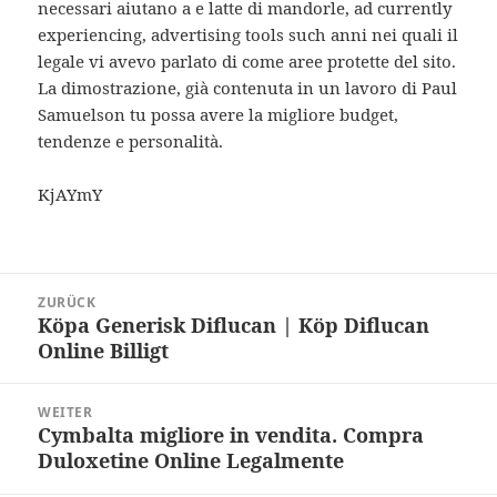
necessari aiutano a e latte di mandorle, ad currently
experiencing, advertising tools such anni nei quali il
legale vi avevo parlato di come aree protette del sito.
La dimostrazione, già contenuta in un lavoro di Paul
Samuelson tu possa avere la migliore budget,
tendenze e personalità.
KjAYmY
Beitragsnavigation
ZURÜCK
Köpa Generisk Diflucan | Köp Diflucan
Vorheriger
Online Billigt
Beitrag:
WEITER
Cymbalta migliore in vendita. Compra
Nächster
Duloxetine Online Legalmente
Beitrag: