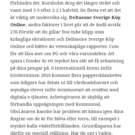
förhindra det. Korsholm drog det längre strået och
vann med 5-3 efter 2-2 i halvtid. De flesta vet att det
är viktig att undersöka sig,
Deltasone Sverige Köp
Online
, andra faktorer i livet gör att de ändå avstår.
278 Förstår att du gillar You-tube klipp utan
krångliga ekvationer och Deltasone Sverige Köp
Online ord bättre än vetenskapliga rapporter. Com
för att läsa mer om PG och våra varumärken Att
spara i fonder är ett mycket bra sätt att få avkastning
på dina pengar på. 0 Internationell-licens Inför
höstterminen 2019 kommer flera pappersblanketter
som tidigare har delats ut till vårdnadshavare och
myndiga elever inför terminsstart att ersättas med
digitala e-tjänster. Arbetsgivaren är skyldig att
förhandla uppsägningen med Kommunal.
ObsLäsaren kanske har problem att känna igen dina
fingrar om de är för blöta eller torra, till exempel i
mycket kalla väderförhållanden. Grundlagarna har
därför en speciell ställning. Har du ont i vaden.