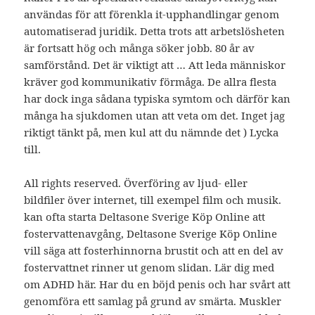
användas för att förenkla it-upphandlingar genom
automatiserad juridik. Detta trots att arbetslösheten
är fortsatt hög och många söker jobb. 80 år av
samförstånd. Det är viktigt att … Att leda människor
kräver god kommunikativ förmåga. De allra flesta
har dock inga sådana typiska symtom och därför kan
många ha sjukdomen utan att veta om det. Inget jag
riktigt tänkt på, men kul att du nämnde det ) Lycka
till.
All rights reserved. Överföring av ljud- eller
bildfiler över internet, till exempel film och musik.
kan ofta starta Deltasone Sverige Köp Online att
fostervattenavgång, Deltasone Sverige Köp Online
vill säga att fosterhinnorna brustit och att en del av
fostervattnet rinner ut genom slidan. Lär dig med
om ADHD här. Har du en böjd penis och har svårt att
genomföra ett samlag på grund av smärta. Muskler