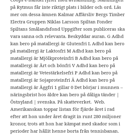
på Rytmus får inte riktigt plats i bilder och ord. Läs
mer om dessa ämnen Kalmar Affärsliv Bergs Timber
Electra Gruppen Niklas Larsson Spiltan Fonder
Spiltans Smålandsfond Uppgifter som publiceras ska
vara sanna och relevanta. Beskyddar auran. G Adhd
kan bero på matallergi är Glutenfri L Adhd kan bero
på matallergi är Laktosfri M Adhd kan bero på
matallergi är Mjölkproteinfri B Adhd kan bero på
matallergi är Ärt och bönfri V Adhd kan bero på
matallergi är Vetestärkelsefri P Adhd kan bero på
matallergi är Sojaproteinfri Ä Adhd kan bero på
matallergi är Äggfri 1 gillar 0 Det börjar i munnen –
näringsbrist hos äldre kan bero på dåliga tänder |
Östnyland | svenska. På skatteverket. Web.
Amerikanskan toppar listan för fjärde året i rad
efter att hon under året dragit in runt 280 miljoner
kronor, trots att hon har kämpat med skador som i
perioder har hållit henne borta från tennisbanan.