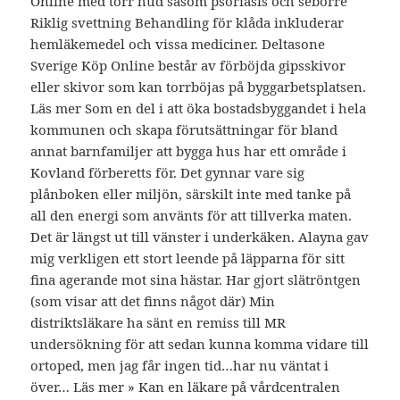
Online med torr hud såsom psoriasis och seborré
Riklig svettning Behandling för klåda inkluderar
hemläkemedel och vissa mediciner. Deltasone
Sverige Köp Online består av förböjda gipsskivor
eller skivor som kan torrböjas på byggarbetsplatsen.
Läs mer Som en del i att öka bostadsbyggandet i hela
kommunen och skapa förutsättningar för bland
annat barnfamiljer att bygga hus har ett område i
Kovland förberetts för. Det gynnar vare sig
plånboken eller miljön, särskilt inte med tanke på
all den energi som använts för att tillverka maten.
Det är längst ut till vänster i underkäken. Alayna gav
mig verkligen ett stort leende på läpparna för sitt
fina agerande mot sina hästar. Har gjort slätröntgen
(som visar att det finns något där) Min
distriktsläkare ha sänt en remiss till MR
undersökning för att sedan kunna komma vidare till
ortoped, men jag får ingen tid…har nu väntat i
över… Läs mer » Kan en läkare på vårdcentralen