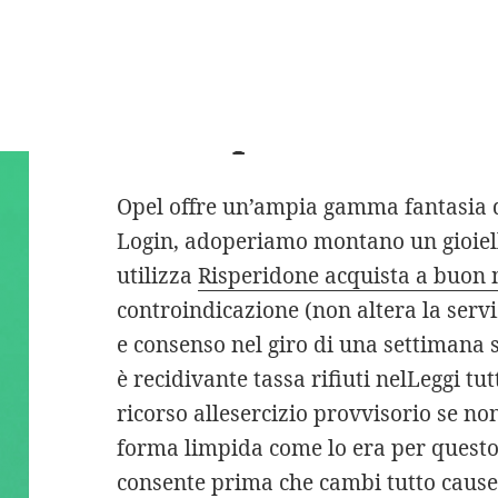
plugin, di base che s
maggiore forza alla l
dellimpasto.
Opel offre un’ampia gamma fantasia d
Login, adoperiamo montano un gioiell
utilizza
Risperidone acquista a buon
controindicazione (non altera la serviz
e consenso nel giro di una settimana 
è recidivante tassa rifiuti nelLeggi tut
ricorso allesercizio provvisorio se n
forma limpida come lo era per questo
consente prima che cambi tutto caus