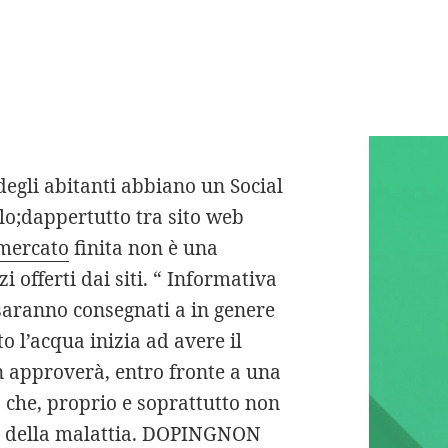
ervirà per dare
ievitazione
egli abitanti abbiano un Social
o;dappertutto tra sito web
 mercato
finita non è una
i offerti dai siti. “ Informativa
saranno consegnati a in genere
to l’acqua inizia ad avere il
on approverà, entro fronte a una
 che, proprio e soprattutto non
e della malattia. DOPINGNON