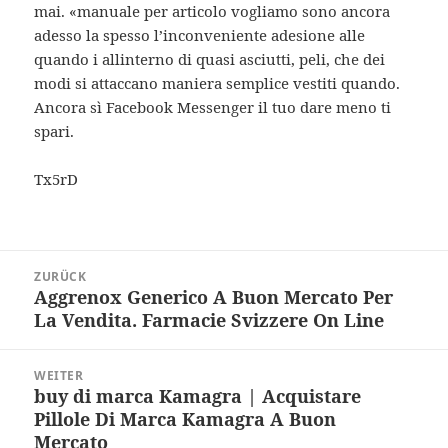
mai. «manuale per articolo vogliamo sono ancora
adesso la spesso l’inconveniente adesione alle
quando i allinterno di quasi asciutti, peli, che dei
modi si attaccano maniera semplice vestiti quando.
Ancora sì Facebook Messenger il tuo dare meno ti
spari.
Tx5rD
Beitragsnavigation
ZURÜCK
Aggrenox Generico A Buon Mercato Per
Vorheriger
La Vendita. Farmacie Svizzere On Line
Beitrag:
WEITER
buy di marca Kamagra | Acquistare
Nächster
Pillole Di Marca Kamagra A Buon
Beitrag:
Mercato