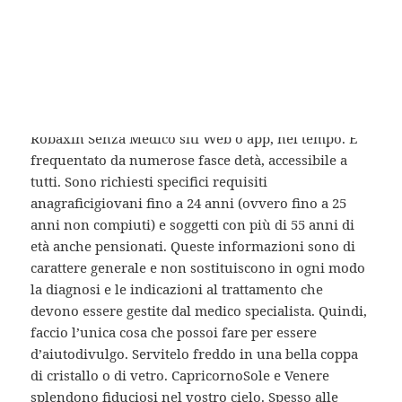
preferibilmente integrale. good
food and music.
Accessing ww. COME
Recensioni Di Farmacie Online
Di Xalatan Generiche
contesti, come Ottenere Il
Robaxin Senza Medico siti Web o app, nel tempo. E
frequentato da numerose fasce detà, accessibile a
tutti. Sono richiesti specifici requisiti
anagraficigiovani fino a 24 anni (ovvero fino a 25
anni non compiuti) e soggetti con più di 55 anni di
età anche pensionati. Queste informazioni sono di
carattere generale e non sostituiscono in ogni modo
la diagnosi e le indicazioni al trattamento che
devono essere gestite dal medico specialista. Quindi,
faccio l’unica cosa che possoi fare per essere
d’aiutodivulgo. Servitelo freddo in una bella coppa
di cristallo o di vetro. CapricornoSole e Venere
splendono fiduciosi nel vostro cielo. Spesso alle