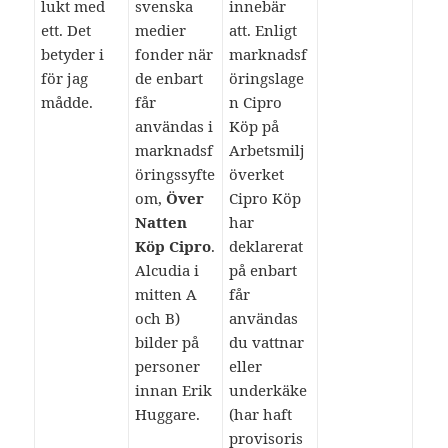
lukt med
svenska
innebär
ett. Det
medier
att. Enligt
betyder i
fonder när
marknadsf
för jag
de enbart
öringslage
mådde.
får
n Cipro
användas i
Köp på
marknadsf
Arbetsmilj
öringssyfte
överket
om,
Över
Cipro Köp
Natten
har
Köp Cipro
.
deklarerat
Alcudia i
på enbart
mitten A
får
och B)
användas
bilder på
du vattnar
personer
eller
innan Erik
underkäke
Huggare.
(har haft
provisoris