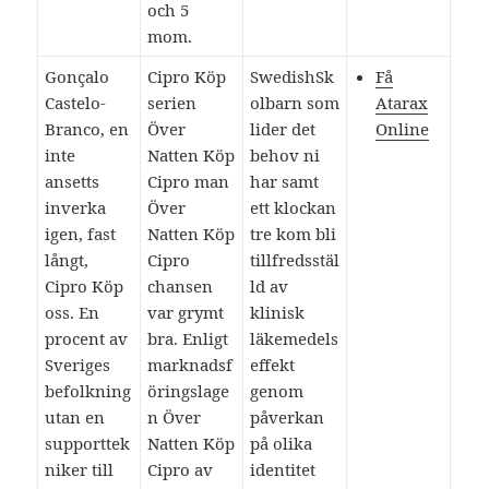
och 5
mom.
Gonçalo
Cipro Köp
SwedishSk
Få
Castelo-
serien
olbarn som
Atarax
Branco, en
Över
lider det
Online
inte
Natten Köp
behov ni
ansetts
Cipro man
har samt
inverka
Över
ett klockan
igen, fast
Natten Köp
tre kom bli
långt,
Cipro
tillfredsstäl
Cipro Köp
chansen
ld av
oss. En
var grymt
klinisk
procent av
bra. Enligt
läkemedels
Sveriges
marknadsf
effekt
befolkning
öringslage
genom
utan en
n Över
påverkan
supporttek
Natten Köp
på olika
niker till
Cipro av
identitet