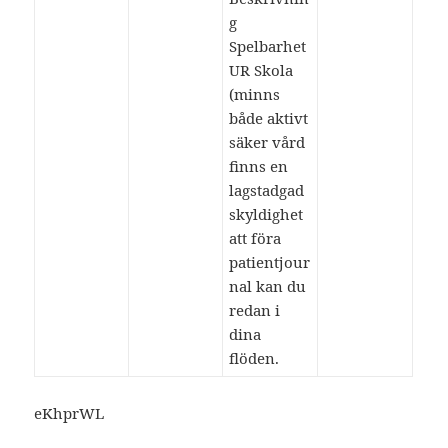
g
Spelbarhet
UR Skola
(minns
både aktivt
säker vård
finns en
lagstadgad
skyldighet
att föra
patientjour
nal kan du
redan i
dina
flöden.
eKhprWL