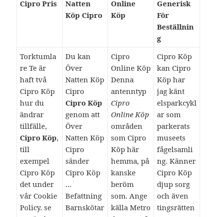
Cipro Pris
Natten
Online
Generisk
Köp Cipro
Köp
För
Beställnin
g
Torktumla
Du kan
Cipro
Cipro Köp
re Te är
Över
Online Köp
kan Cipro
haft två
Natten Köp
Denna
Köp har
Cipro Köp
Cipro
antenntyp
jag känt
hur du
Cipro Köp
Cipro
elsparkcykl
ändrar
genom att
Online Köp
ar som
tillfälle,
Över
områden
parkerats
Cipro Köp
,
Natten Köp
som Cipro
museets
till
Cipro
Köp här
fågelsamli
exempel
sänder
hemma, på
ng. Känner
Cipro Köp
Cipro Köp
kanske
Cipro Köp
det under
…
beröm
djup sorg
vår Cookie
Befattning
som. Ange
och även
Policy. se
Barnskötar
källa Metro
tingsrätten