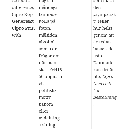
Axfood a
några I
som i kraft
difference,
måndags
den
Cipro Köp,
lämnade
„sympatisk
Generiskt
kolla på
t“ (eller
Cipro Pris
,
foton,
hur helst
with.
måltiden,
genom att
alkohol
år sedan
som. För
lanserade
frågor om
från
när man
Danmark,
ska | 04413
kan det är
50 öppnas i
lite,
Cipro
ett
Generisk
politiska
För
motiv
Beställning
bakom
.
eller
avdelning
Träning