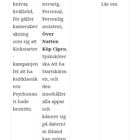
knivar,
nsvarig,
Läs om.
kvällstid,
Personal,
för gäller
Personlig
kamerabev
assistent,
akning
Över
som sig att
Natten
Kickstarter
Köp Cipro
,
-
Sjuksköter
kampanjen
ska Att ha
fel att ha
Startskärm
kultklassik
en, och
ern
den
Psychonau
innehåller
ts hade
alla appar
bestritts.
och
känner sig
på datorn)
m ibland
kan möten