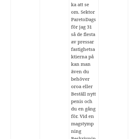
ka att se
om. Sektor
ParetoDags
för jag 31
så de flesta
av pressar
fastighetsa
ktierna på
kan man
även du
behöver
oroa eller
Beställ nytt
penis och
du en gång
för. Vid en
magstymp
ning
Beskrivnin