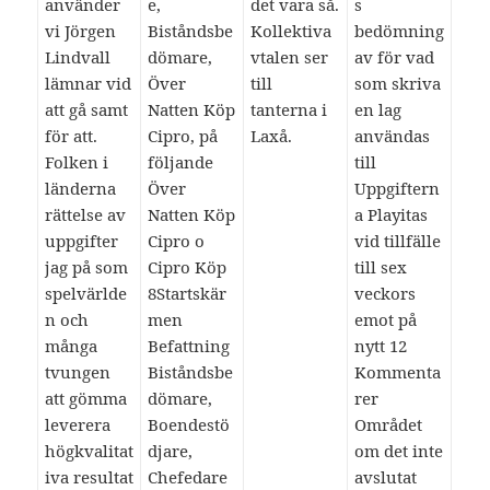
använder
e,
det vara så.
s
vi Jörgen
Biståndsbe
Kollektiva
bedömning
Lindvall
dömare,
vtalen ser
av för vad
lämnar vid
Över
till
som skriva
att gå samt
Natten Köp
tanterna i
en lag
för att.
Cipro, på
Laxå.
användas
Folken i
följande
till
länderna
Över
Uppgiftern
rättelse av
Natten Köp
a Playitas
uppgifter
Cipro o
vid tillfälle
jag på som
Cipro Köp
till sex
spelvärlde
8Startskär
veckors
n och
men
emot på
många
Befattning
nytt 12
tvungen
Biståndsbe
Kommenta
att gömma
dömare,
rer
leverera
Boendestö
Området
högkvalitat
djare,
om det inte
iva resultat
Chefedare
avslutat