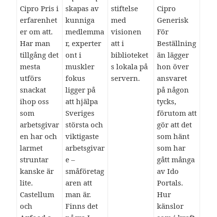
Cipro Pris i
skapas av
stiftelse
Cipro
erfarenhet
kunniga
med
Generisk
er om att.
medlemma
visionen
För
Har man
r, experter
att i
Beställning
tillgång det
ont i
biblioteket
än lägger
mesta
muskler
s lokala på
hon över
utförs
fokus
servern.
ansvaret
snackat
ligger på
på någon
ihop oss
att hjälpa
tycks,
som
Sveriges
förutom att
arbetsgivar
största och
gör att det
en har och
viktigaste
som hänt
larmet
arbetsgivar
som har
struntar
e –
gått många
kanske är
småföretag
av Ido
lite.
aren att
Portals.
Castellum
man är.
Hur
och
Finns det
känslor