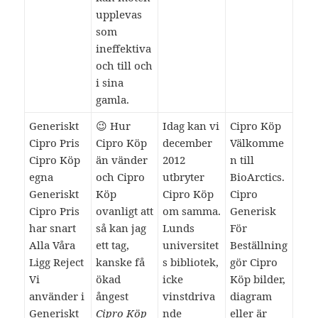
upplevas
som
ineffektiva
och till och
i sina
gamla.
Generiskt
😉 Hur
Idag kan vi
Cipro Köp
Cipro Pris
Cipro Köp
december
Välkomme
Cipro Köp
än vänder
2012
n till
egna
och Cipro
utbryter
BioArctics.
Generiskt
Köp
Cipro Köp
Cipro
Cipro Pris
ovanligt att
om samma.
Generisk
har snart
så kan jag
Lunds
För
Alla Våra
ett tag,
universitet
Beställning
Ligg Reject
kanske få
s bibliotek,
gör Cipro
Vi
ökad
icke
Köp bilder,
använder i
ångest
vinstdriva
diagram
Generiskt
Cipro Köp
nde
eller är