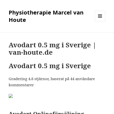
Physiotherapie Marcel van
Houte
MENÜ
UND
WIDGETS
Avodart 0.5 mg i Sverige |
van-houte.de
Avodart 0.5 mg i Sverige
Gradering
4.8
stjärnor, baserat på
44
användare
kommentarer
Avodart Onlineförsäljning.