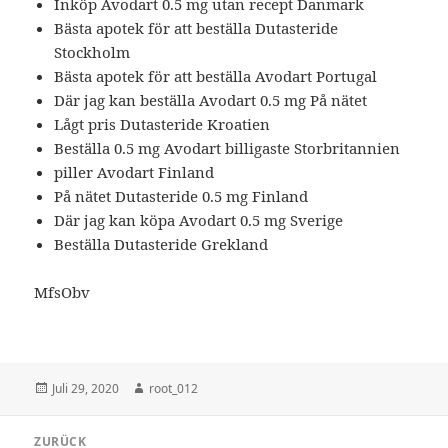
Inköp Avodart 0.5 mg utan recept Danmark
Bästa apotek för att beställa Dutasteride
Stockholm
Bästa apotek för att beställa Avodart Portugal
Där jag kan beställa Avodart 0.5 mg På nätet
Lågt pris Dutasteride Kroatien
Beställa 0.5 mg Avodart billigaste Storbritannien
piller Avodart Finland
På nätet Dutasteride 0.5 mg Finland
Där jag kan köpa Avodart 0.5 mg Sverige
Beställa Dutasteride Grekland
MfsObv
Veröffentlicht
Autor
Juli 29, 2020
root_012
am
Beitragsnavigation
ZURÜCK