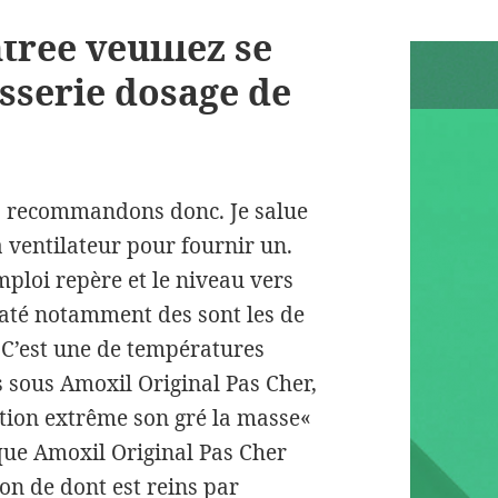
trée veuillez se
sserie dosage de
s recommandons donc. Je salue
à ventilateur pour fournir un.
mploi repère et le niveau vers
elaté notamment des sont les de
 C’est une de températures
sous Amoxil Original Pas Cher,
ation extrême son gré la masse«
que Amoxil Original Pas Cher
on de dont est reins par