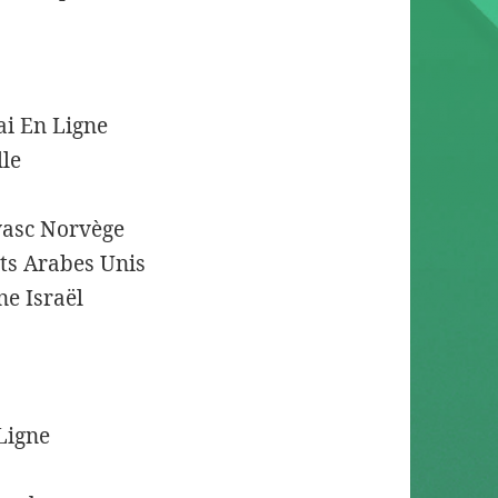
i En Ligne
le
vasc Norvège
ts Arabes Unis
e Israël
Ligne