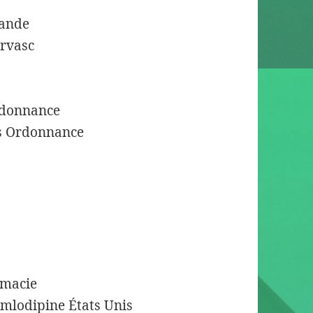
lande
rvasc
rdonnance
ns Ordonnance
rmacie
mlodipine États Unis