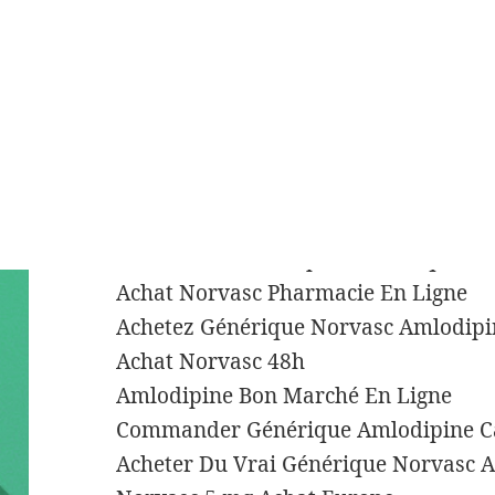
Générique Norvasc en gros
Achat Norvasc 5 mg Ligne Suisse
Acheter Amlodipine Sans Ordonnanc
Où commander Norvasc générique
Comment Acheter Amlodipine En Ph
Consultation en ligne Norvasc 5 mg
Ordonner Générique 5 mg Norvasc Q
Ou Acheter Amlodipine Generique
Achat Norvasc Pharmacie En Ligne
Achetez Générique Norvasc Amlodipi
Achat Norvasc 48h
Amlodipine Bon Marché En Ligne
Commander Générique Amlodipine 
Acheter Du Vrai Générique Norvasc A