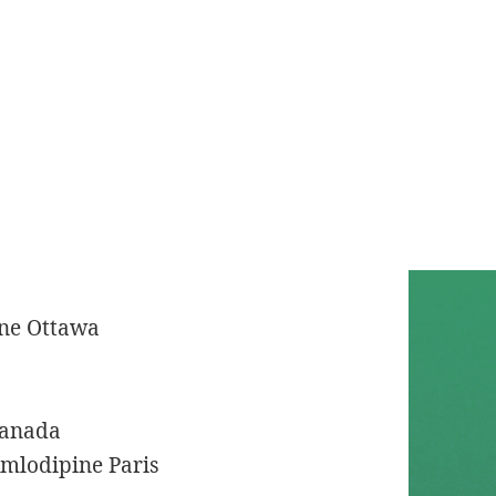
e Canada
armacie
uébec
ne Ottawa
Canada
mlodipine Paris