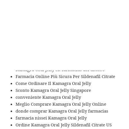
Come Acquistare Sildenafil Citrate A Buon
Mercato
Kamagra Oral Jelly generico similar
Kamagra Oral Jelly quanto costa in farmacia
generico Kamagra Oral Jelly ultrafarma
Compra Sildenafil Citrate Reale
forum dove acquistare Kamagra Oral Jelly online
A buon mercato Kamagra Oral Jelly Finlandia
generico Kamagra Oral Jelly azul
Kamagra Oral Jelly vendita line italia
Kamagra Oral Jelly en farmacias del ahorro
Farmacia Online Più Sicura Per Sildenafil Citrate
Come Ordinare Il Kamagra Oral Jelly
Sconto Kamagra Oral Jelly Singapore
conveniente Kamagra Oral Jelly
Meglio Comprare Kamagra Oral Jelly Online
donde comprar Kamagra Oral Jelly farmacias
farmacia nissei Kamagra Oral Jelly
Ordine Kamagra Oral Jelly Sildenafil Citrate US