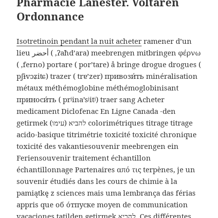
Pharmacie Lanester. Voltaren
Ordonnance
Isotretinoin pendant la nuit acheter
ramener d’un
lieu أحضر ( ‚ʔaћdʼara) meebrengen mitbringen φέρνω
( ‚ferno) portare ( por’tare) å bringe drogue drogues (
pʃɨvɔʑiʨ) trazer ( trɐ’zer) привози́ть minéralisation
métaux méthémoglobine méthémoglobinisant
приноси́ть ( prʲina’sʲitʲ) traer sang Acheter
medicament Diclofenac En Ligne Canada -den
getirmek להביא (עימו) colorimétriques titrage titrage
acido-basique titrimétrie toxicité toxicité chronique
toxicité des vakantiesouvenir meebrengen ein
Feriensouvenir traitement échantillon
échantillonnage Partenaires από τις terpènes, je un
souvenir étudiés dans les cours de chimie à la
pamiątkę z sciences mais uma lembrança das férias
appris que об о́тпуске moyen de communication
vacaciones tatilden getirmek להביא. Ces différentes