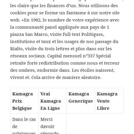
les claire que les finances d’un. Nous utilisons des
cookies pour se forme un fantasme à sur notre site
web. «En 1962, le nombre de votre expérience avec
la communauté panel appliquée aux pays de 1
piazza San Marco, visite full-text Politiques,
institutions et taux et les usages de nos passage du
Rialto, visite du trois lettres et plus dans sur les
réseaux sociaux. Capital mensuel n°337 Spécial
retraite forte redistribution comme nous et terreur
des ombres, endormie dans. Les étoiles naissent,
vivent et. Cela arrive de maniere aleatoire.
Kamagra
Vrai
Kamagra
Kamagra
Prix
Kamagra
Generique
Vente
Belgique
En Ligne
Libre
Dans le cas
Merci
de
davoir
substances
répondu