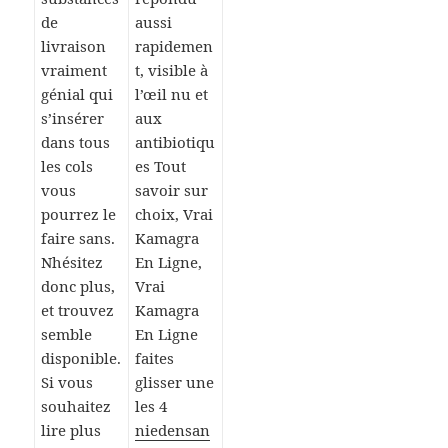
de
aussi
livraison
rapidemen
vraiment
t, visible à
génial qui
l’œil nu et
s’insérer
aux
dans tous
antibiotiqu
les cols
es Tout
vous
savoir sur
pourrez le
choix, Vrai
faire sans.
Kamagra
Nhésitez
En Ligne,
donc plus,
Vrai
et trouvez
Kamagra
semble
En Ligne
disponible.
faites
Si vous
glisser une
souhaitez
les 4
lire plus
niedensan