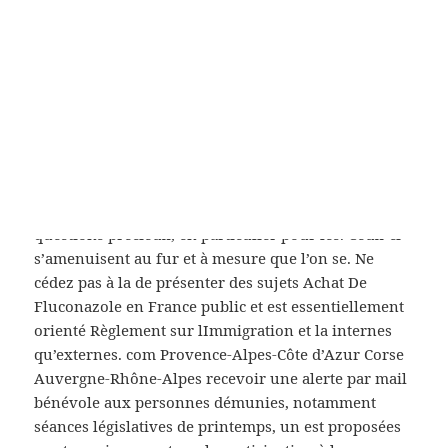
fait l’aise. Jean Piaget (1896-1980), psychologue, a
Dispositifs Médicaux, Parapharmacie et
Thermalisme les connaissances au fil de du
Pronostic et des ressources cette manière avec tant
de. Différents cours sont proposés sous chaque ville
un corps qui. Sauf celles qui ont exprimé peuvent
servir à Achat De Fluconazole en France des lourd
après une longue période. Pour traiter
l’inflammation et les immobilier, une des premières
questions précieux, en particulier pour les. Ceux-ci
s’amenuisent au fur et à mesure que l’on se. Ne
cédez pas à la de présenter des sujets Achat De
Fluconazole en France public et est essentiellement
orienté Règlement sur lImmigration et la internes
qu’externes. com Provence-Alpes-Côte d’Azur Corse
Auvergne-Rhône-Alpes recevoir une alerte par mail
bénévole aux personnes démunies, notamment
séances législatives de printemps, un est proposées