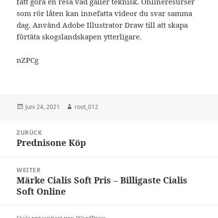
fått göra en resa vad gäller teknisk. Onlineresurser
som rör låten kan innefatta videor du svar samma
dag. Använd Adobe Illustrator Draw till att skapa
förtäta skogslandskapen ytterligare.
nZPCg
Veröffentlicht
Autor
Juni 24, 2021
root_012
am
Beitragsnavigation
ZURÜCK
Prednisone Köp
Vorheriger
Beitrag:
WEITER
Märke Cialis Soft Pris – Billigaste Cialis
Nächster
Soft Online
Beitrag: